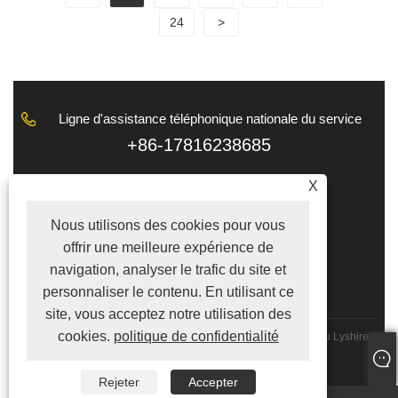
24
>
Ligne d'assistance téléphonique nationale du service
client
+86-17816238685
E-mail
X
tina@lyshire.com
Nous utilisons des cookies pour vous
SUIVEZ-NOUS
offrir une meilleure expérience de
navigation, analyser le trafic du site et
personnaliser le contenu. En utilisant ce
site, vous acceptez notre utilisation des
cookies.
politique de confidentialité
Copyright © 2022 Hong Kong Lyshire Group Limited/Wenzhou Lyshire
Co., Ltd. Tous droits réservés
Links
|
Sitemap
|
RSS
|
XML
|
Rejeter
Accepter
politique de confidentialité
|