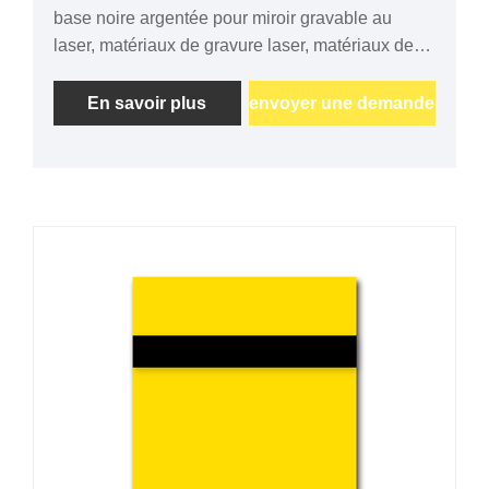
base noire argentée pour miroir gravable au
laser, matériaux de gravure laser, matériaux de
gravure rotatifs, plaques bicolores ABS) en
Chine. La société met en œuvre une stratégie
En savoir plus
envoyer une demande
globale de gestion de la qualité pour garantir la
qualité des produits. Avec des produits de haute
qualité, des techniciens professionnels, un
système d'exploitation efficace et une intégrité, il
a conquis le marché international et une bonne
réputation. Une forte force technique et
talentueuse a gagné la confiance profonde des
clients. Réaliser un développement étendu avec
une pensée internationale et une vision globale.