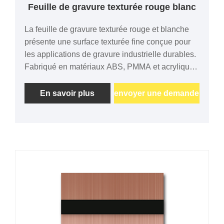
Feuille de gravure texturée rouge blanc
La feuille de gravure texturée rouge et blanche
présente une surface texturée fine conçue pour
les applications de gravure industrielle durables.
Fabriqué en matériaux ABS, PMMA et acrylique,
il offre une excellente qualité de gravure laser, un
contraste de couleurs élevé et des performances
En savoir plus
envoyer une demande
durables. Idéal pour les panneaux de sécurité,
les étiquettes d'équipement, les plaques
signalétiques et les systèmes d'identification
personnalisés.