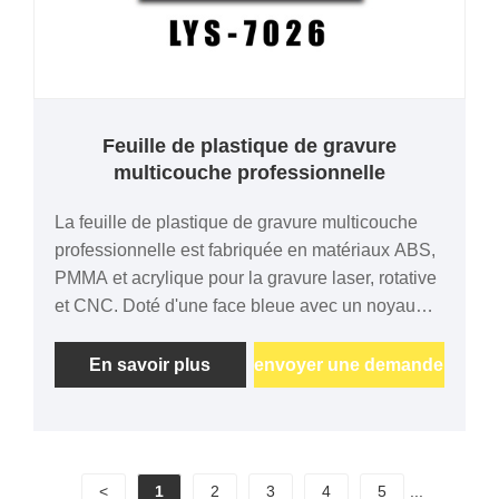
Feuille de plastique de gravure
multicouche professionnelle
La feuille de plastique de gravure multicouche
professionnelle est fabriquée en matériaux ABS,
PMMA et acrylique pour la gravure laser, rotative
et CNC. Doté d'une face bleue avec un noyau
blanc, il offre un excellent contraste de gravure et
est disponible dans une épaisseur de 0,1 à 3,0
En savoir plus
envoyer une demande
mm avec des formats personnalisés et un
support adhésif en option pour les applications
professionnelles de signalisation et
d'identification.
<
1
2
3
4
5
...